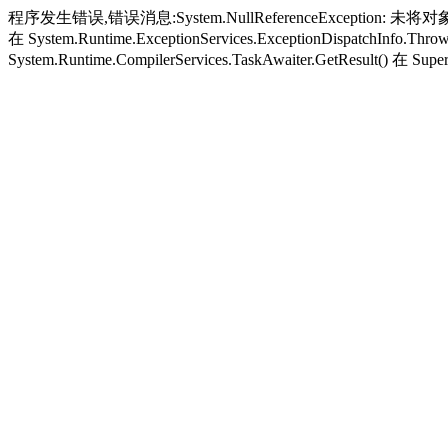
程序发生错误,错误消息:System.NullReferenceException: 未将对象引
在 System.Runtime.ExceptionServices.ExceptionDispatchInfo.Thro
System.Runtime.CompilerServices.TaskAwaiter.GetResult() 在 Super