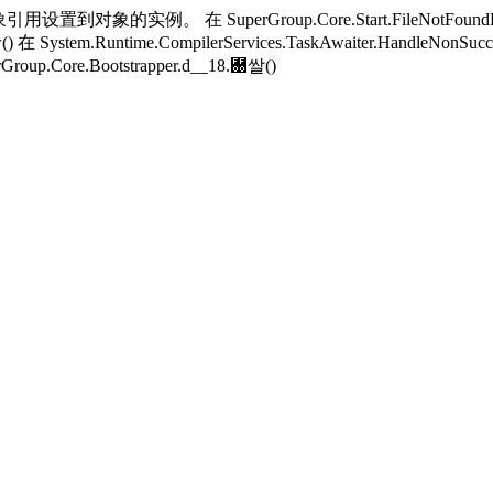
用设置到对象的实例。 在 SuperGroup.Core.Start.FileNotFoundH
w() 在 System.Runtime.CompilerServices.TaskAwaiter.HandleNonSucc
Group.Core.Bootstrapper.
d__18.＀쌀()