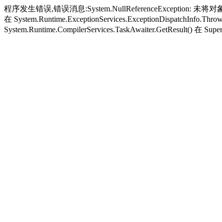
程序发生错误,错误消息:System.NullReferenceException: 未将对象引
在 System.Runtime.ExceptionServices.ExceptionDispatchInfo.Thro
System.Runtime.CompilerServices.TaskAwaiter.GetResult() 在 Super