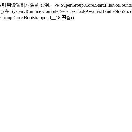
用设置到对象的实例。 在 SuperGroup.Core.Start.FileNotFoundH
w() 在 System.Runtime.CompilerServices.TaskAwaiter.HandleNonSucc
Group.Core.Bootstrapper.
d__18.＀쌀()