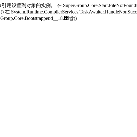
用设置到对象的实例。 在 SuperGroup.Core.Start.FileNotFoundH
w() 在 System.Runtime.CompilerServices.TaskAwaiter.HandleNonSucc
Group.Core.Bootstrapper.
d__18.＀쌀()