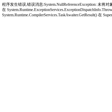
程序发生错误,错误消息:System.NullReferenceException: 未将对象引
在 System.Runtime.ExceptionServices.ExceptionDispatchInfo.Thro
System.Runtime.CompilerServices.TaskAwaiter.GetResult() 在 Super