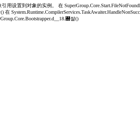
用设置到对象的实例。 在 SuperGroup.Core.Start.FileNotFoundH
w() 在 System.Runtime.CompilerServices.TaskAwaiter.HandleNonSucc
Group.Core.Bootstrapper.
d__18.＀쌀()