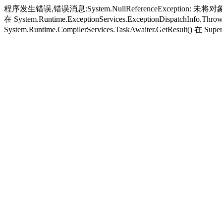
程序发生错误,错误消息:System.NullReferenceException: 未将对象引
在 System.Runtime.ExceptionServices.ExceptionDispatchInfo.Thro
System.Runtime.CompilerServices.TaskAwaiter.GetResult() 在 Super